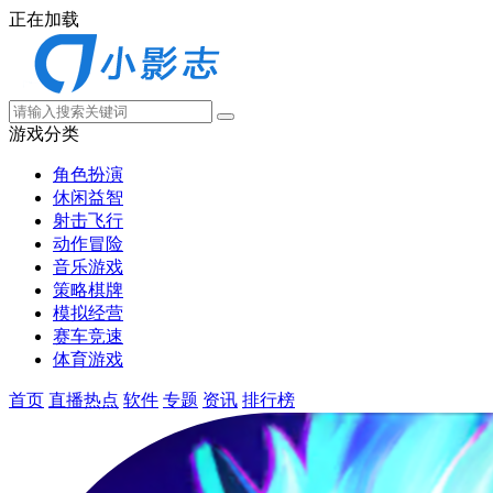
正在加载
游戏分类
角色扮演
休闲益智
射击飞行
动作冒险
音乐游戏
策略棋牌
模拟经营
赛车竞速
体育游戏
首页
直播热点
软件
专题
资讯
排行榜