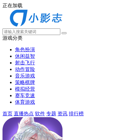
正在加载
游戏分类
角色扮演
休闲益智
射击飞行
动作冒险
音乐游戏
策略棋牌
模拟经营
赛车竞速
体育游戏
首页
直播热点
软件
专题
资讯
排行榜