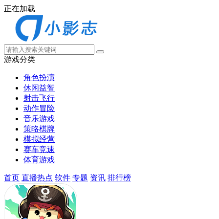
正在加载
游戏分类
角色扮演
休闲益智
射击飞行
动作冒险
音乐游戏
策略棋牌
模拟经营
赛车竞速
体育游戏
首页
直播热点
软件
专题
资讯
排行榜