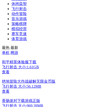
休闲益智
飞行射击
动作冒险
音乐游戏
策略棋牌
模拟经营
赛车竞速
体育游戏
最热
最新
单机
网游
和平精英体验服下载
飞行射击
大小:1.61GB
查看
绝地冒险大作战破解无限金币版
飞行射击
大小:56.12MB
查看
香肠派对下载游戏正版
飞行射击
大小:969.39MB