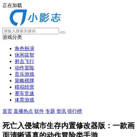
正在加载
游戏分类
角色扮演
休闲益智
射击飞行
动作冒险
音乐游戏
策略棋牌
模拟经营
赛车竞速
体育游戏
首页
直播热点
软件
专题
资讯
排行榜
死亡入侵城市生存内置修改器版：一款画
面清晰逼真的动作冒险类手游