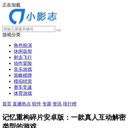
正在加载
游戏分类
角色扮演
休闲益智
射击飞行
动作冒险
音乐游戏
策略棋牌
模拟经营
赛车竞速
体育游戏
首页
直播热点
软件
专题
资讯
排行榜
记忆重构碎片安卓版：一款真人互动解密
类型的游戏