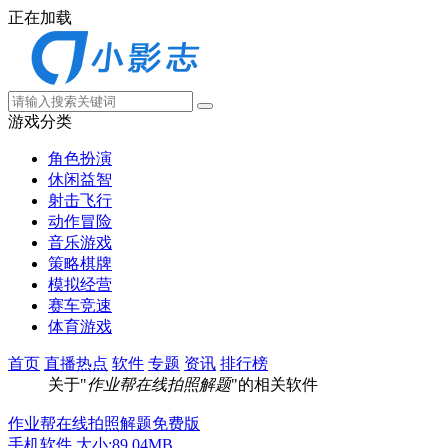
正在加载
游戏分类
角色扮演
休闲益智
射击飞行
动作冒险
音乐游戏
策略棋牌
模拟经营
赛车竞速
体育游戏
首页
直播热点
软件
专题
资讯
排行榜
关于"
作业帮在线拍照解题
"的相关软件
作业帮在线拍照解题免费版
手机软件
大小:89.04MB