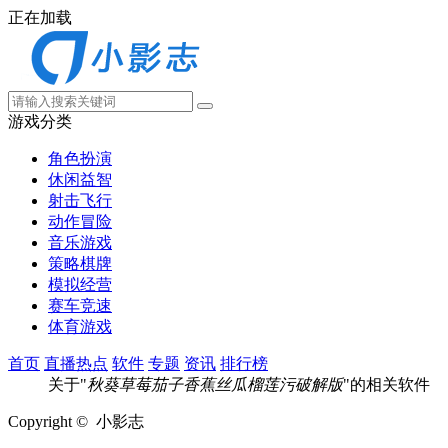
正在加载
游戏分类
角色扮演
休闲益智
射击飞行
动作冒险
音乐游戏
策略棋牌
模拟经营
赛车竞速
体育游戏
首页
直播热点
软件
专题
资讯
排行榜
关于"
秋葵草莓茄子香蕉丝瓜榴莲污破解版
"的相关软件
Copyright © 小影志