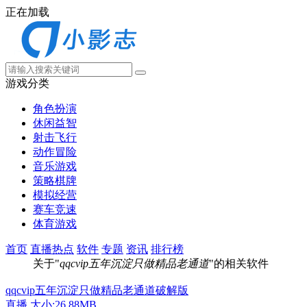
正在加载
游戏分类
角色扮演
休闲益智
射击飞行
动作冒险
音乐游戏
策略棋牌
模拟经营
赛车竞速
体育游戏
首页
直播热点
软件
专题
资讯
排行榜
关于"
qqcvip五年沉淀只做精品老通道
"的相关软件
qqcvip五年沉淀只做精品老通道破解版
直播
大小:26.88MB