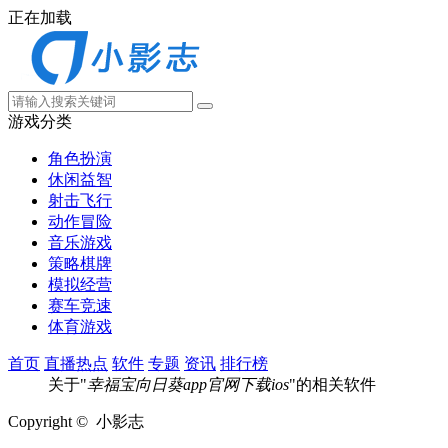
正在加载
游戏分类
角色扮演
休闲益智
射击飞行
动作冒险
音乐游戏
策略棋牌
模拟经营
赛车竞速
体育游戏
首页
直播热点
软件
专题
资讯
排行榜
关于"
幸福宝向日葵app官网下载ios
"的相关软件
Copyright © 小影志