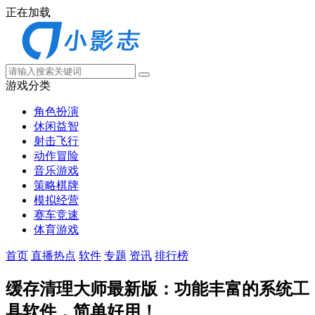
正在加载
游戏分类
角色扮演
休闲益智
射击飞行
动作冒险
音乐游戏
策略棋牌
模拟经营
赛车竞速
体育游戏
首页
直播热点
软件
专题
资讯
排行榜
缓存清理大师最新版：功能丰富的系统工
具软件，简单好用！