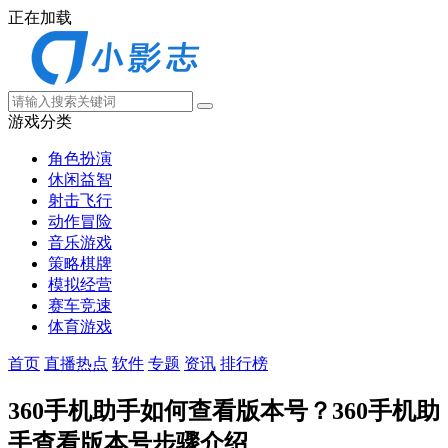
正在加载
游戏分类
角色扮演
休闲益智
射击飞行
动作冒险
音乐游戏
策略棋牌
模拟经营
赛车竞速
体育游戏
首页
直播热点
软件
专题
资讯
排行榜
360手机助手如何查看版本号？360手机助
手查看版本号步骤介绍