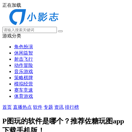
正在加载
游戏分类
角色扮演
休闲益智
射击飞行
动作冒险
音乐游戏
策略棋牌
模拟经营
赛车竞速
体育游戏
首页
直播热点
软件
专题
资讯
排行榜
P图玩的软件是哪个？推荐佐糖玩图app
下载手机版！