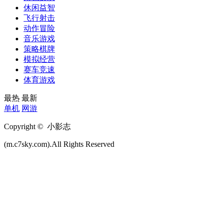
休闲益智
飞行射击
动作冒险
音乐游戏
策略棋牌
模拟经营
赛车竞速
体育游戏
最热
最新
单机
网游
Copyright © 小影志
(m.c7sky.com).All Rights Reserved