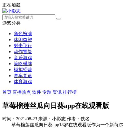
正在加载
游戏分类
角色扮演
休闲益智
射击飞行
动作冒险
音乐游戏
策略棋牌
模拟经营
赛车竞速
体育游戏
首页
直播热点
软件
专题
资讯
排行榜
草莓榴莲丝瓜向日葵app在线观看版
时间：2021-08-23
来源：小影志
作者：佚名
草莓榴莲丝瓜向日葵app18岁在线观看版作为一个新荷尔