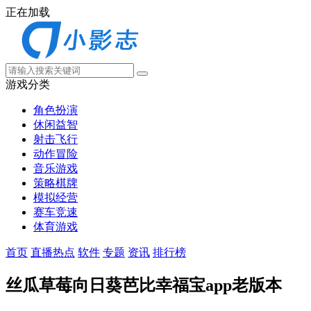
正在加载
游戏分类
角色扮演
休闲益智
射击飞行
动作冒险
音乐游戏
策略棋牌
模拟经营
赛车竞速
体育游戏
首页
直播热点
软件
专题
资讯
排行榜
丝瓜草莓向日葵芭比幸福宝app老版本